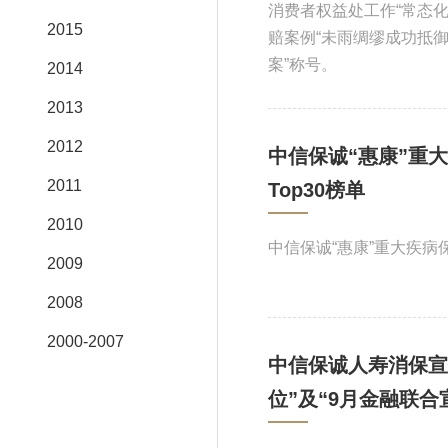
消费者权益处工作“常态化
2015
赔案例“未雨绸缪成功抵御
案”称号。
2014
2013
2012
中信保诚“惠康”重
2011
Top30榜单
2010
中信保诚“惠康”重大疾病
2009
2008
2000-2007
中信保诚人寿消保宣
位”及“9月金融联