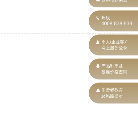
热线
4008-838-838
个人/企业客户
网上服务登录
产品利率及
投连价格查询
消费者教育
及风险提示