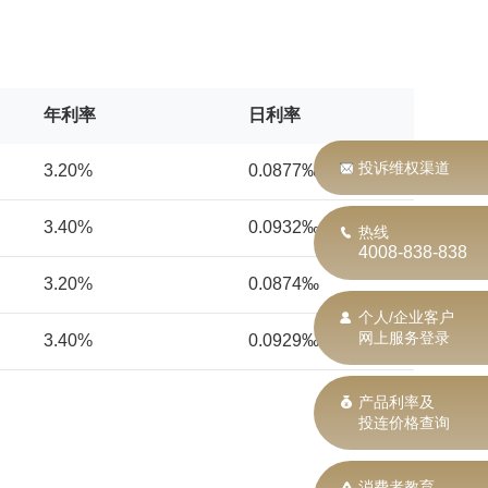
年利率
日利率
投诉维权渠道
3.20%
0.0877‰
3.40%
0.0932‰
热线
4008-838-838
3.20%
0.0874‰
个人/企业客户
网上服务登录
3.40%
0.0929‰
产品利率及
投连价格查询
消费者教育