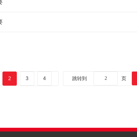
要
要
2
3
4
跳转到
页