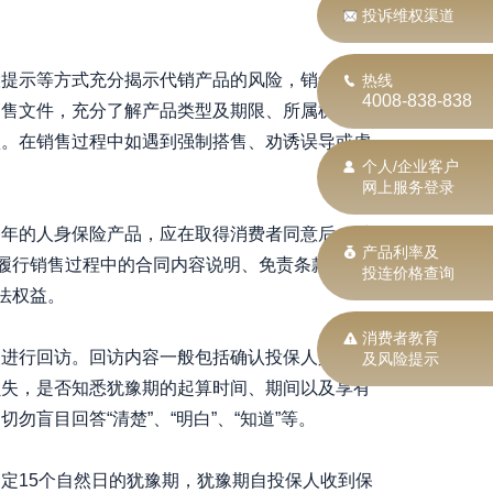
投诉维权渠道
险提示等方式充分揭示代销产品的风险，销售文件
热线
4008-838-838
销售文件，充分了解产品类型及期限、所属机构、
认。在销售过程中如遇到强制搭售、劝诱误导或虚
个人/企业客户
网上服务登录
一年的人身保险产品，应在取得消费者同意后，对
产品利率及
规履行销售过程中的合同内容说明、免责条款提示等
投连价格查询
法权益。
消费者教育
人进行回访。回访内容一般包括确认投保人是否购
及风险提示
损失，是否知悉犹豫期的起算时间、期间以及享有
盲目回答“清楚”、“明白”、“知道”等。
定15个自然日的犹豫期，犹豫期自投保人收到保