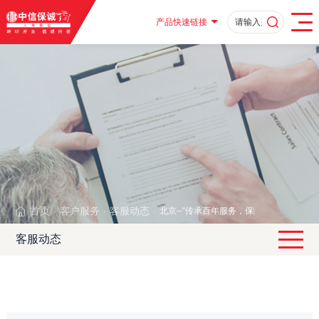
产品快速链接
首页
客户服务
客服动态
北京--“传承百年服务，保障在您身边”
·
·
·
客服动态