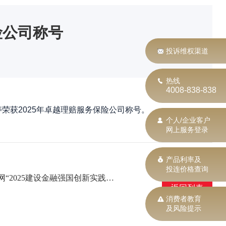
险公司称号
投诉维权渠道
热线
4008-838-838
荣获2025年卓越理赔服务保险公司称号。
个人/企业客户
网上服务登录
产品利率及
投连价格查询
上一篇：中信保诚人寿《从养老到享老——人寿养老金融解决方案》案例凭借“资产+养老+保险”协同创新模式成功入选人民网“2025建设金融强国创新实践案例库”
返回列表
消费者教育
及风险提示