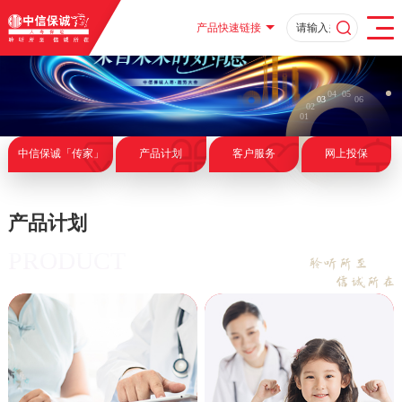
产品快速链接
04
05
03
06
02
01
中信保诚「传家」
产品计划
客户服务
网上投保
产品计划
PRODUCT