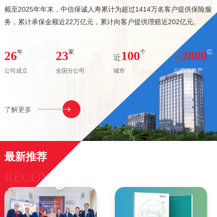
截至2025年年末，中信保诚人寿累计为超过1414万名客户提供保险服
务，累计承保金额近22万亿元，累计向客户提供理赔近202亿元。
年
家
个
亿
26
23
100
2800
近
超
公司成立
全国分公司
城市
公司总资产
了解更多
最新推荐
RECOMMEND