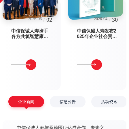
/
02
/
30
2026-06
2026-04
中信保诚人寿携手
中信保诚人寿发布2
各方共筑智慧康养
025年企业社会责任
未来“中英康养合作
报告，以高质量发
启动仪式”在英国驻
展践行险企担当
华大使馆成功举行
企业新闻
信息公告
活动资讯
中信保诚人寿与圣德医疗达成合作，未来之