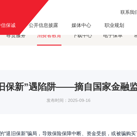
联系我
风险提示
“保单升级”勿轻信 “退旧保新”遇陷阱——摘自国家金融监督管理总局北京
·
中信保诚
公开信息披露
媒体中心
职业规划
尊贵服务
消费者教育
下载中心
电子保单
“退旧保新”遇陷阱——摘自国家金融
发布时间：2025-09-16
由的“退旧保新”骗局，导致保险保障中断、资金受损，或被骗购