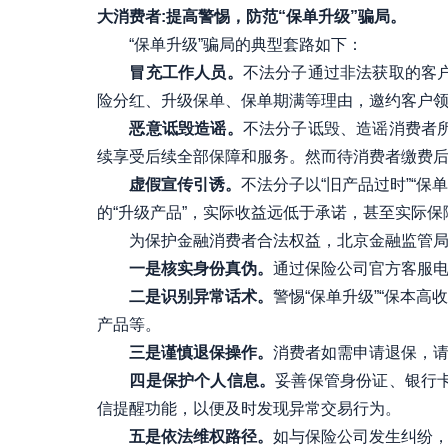
大消费者:提高警惕，防范“保单升级”骗局。
“保单升级”骗局的典型套路如下：
冒充工作人员。
不法分子通过非法获取的客
险分红、升级保单、保单期满等理由，邀约客户领
恶意诋毁造谣。
不法分子诋毁、造谣消费者
续享受后续全部保障和服务。然而待消费者缴费后
虚假宣传引诱。
不法分子以“旧产品过时”“
的“升级产品”，实际收益远低于承诺，甚至实际
为保护金融消费者合法权益，北京金融监管
一是核实身份真伪。
通过保险公司官方客服
二是识别异常话术。
警惕“保单升级”“保本
产品等。
三是谨慎退保操作。
消费者如需申请退保，请
四是保护个人信息。
妥善保管身份证、银行
信提醒功能，以便及时发现异常交易行为。
五是依法维权路径。
如与保险公司发生纠纷，