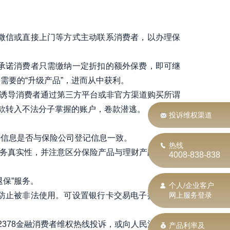
微信或直接上门等方式主动联系消费者，以办理保
承诺消费者只需缴纳一定折扣的额外保费，即可继
需要的“升级产品”，进而从中获利。
保，诱导消费者通过第三方平台或非官方渠道购买所谓
钱款转入不法分子掌握的账户，卷款潜逃。
投诉维权渠道
等信息是否与保险公司登记信息一致。
热线
关业务真实性，并注意区分保险产品与理财产品、储蓄
4008-838-838
保”服务。
个人/企业客户
防止被非法使用。可设置银行卡交易电子提醒或短
网上服务登录
378金融消费者维权热线投诉，或向人民法院提起
产品利率及