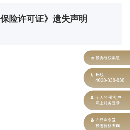
《保险许可证》遗失声明
投诉维权渠道
热线
4008-838-838
个人/企业客户
网上服务登录
产品利率及
投连价格查询