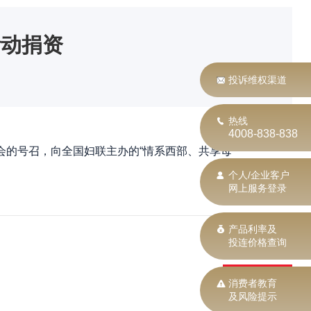
活动捐资
投诉维权渠道
热线
4008-838-838
会的号召，向全国妇联主办的“情系西部、共享母
个人/企业客户
网上服务登录
产品利率及
投连价格查询
返回列表
消费者教育
及风险提示