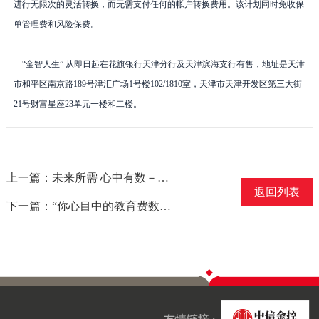
进行无限次的灵活转换，而无需支付任何的帐户转换费用。该计划同时免收保
单管理费和风险保费。
“金智人生” 从即日起在花旗银行天津分行及天津滨海支行有售，地址是天津
市和平区南京路
189
号津汇广场
1
号楼
102/1810
室，天津市天津开发区第三大街
21
号财富星座
23
单元一楼和二楼。
上一篇：未来所需 心中有数－－信诚人寿推出[未来有数]保险计划
返回列表
下一篇：“你心目中的教育费数字”抽奖活动结果公布