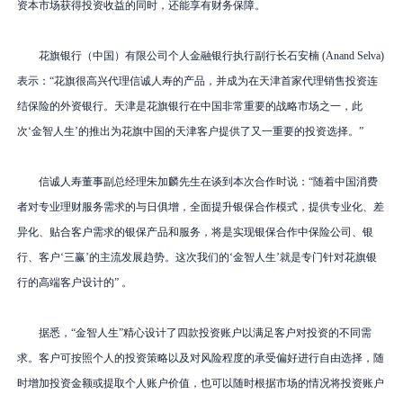
资本市场获得投资收益的同时，还能享有财务保障。
花旗银行（中国）有限公司个人金融银行执行副行长石安楠
(Anand Selva)
表示：
“
花旗很高兴代理信诚人寿的产品，并成为在天津首家代理销售投资连
结保险的外资银行。天津是花旗银行在中国非常重要的战略市场之一，此
次‘金智人生’的推出为花旗中国的天津客户提供了又一重要的投资选择。
”
信诚人寿董事副总经理
朱加麟
先生在谈到本次合作时说：“随着中国消费
者对专业理财服务需求的与日俱增，全面提升银保合作模式，提供专业化、差
异化、贴合客户需求的银保产品和服务，将是实现银保合作中保险公司、银
行、客户‘三赢’的主流发展趋势。这次我们的‘金智人生’就是专门针对花旗银
行的高端客户设计的” 。
据悉，“金智人生”精心设计了四款投资账户以满足客户对投资的不同需
求。客户可按照个人的投资策略以及对风险程度的承受偏好进行自由选择，随
时增加投资金额或提取个人账户价值，也可以随时根据市场的情况将投资账户