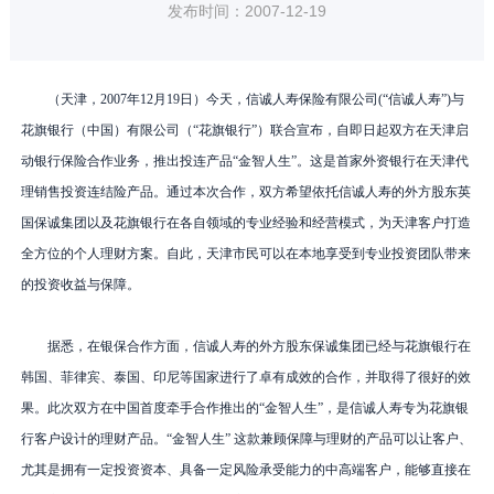
发布时间：2007-12-19
（天津，
2007
年
12
月
19
日
）今天，信诚人寿保险有限公司
(
“信诚人寿”
)
与
花旗银行（中国）有限公司（“花旗银行”）联合宣布，自即日起双方在天津启
动银行保险合作业务，推出投连产品“金智人生”。这是首家外资银行在天津代
理销售投资连结险产品。通过本次合作，双方希望依托信诚人寿的外方股东英
国保诚集团以及花旗银行在各自领域的专业经验和经营模式，为天津客户打造
全方位的个人理财方案。自此，天津市民可以在本地享受到专业投资团队带来
的投资收益与保障。
据悉，在银保合作方面，信诚人寿的外方股东保诚集团已经与花旗银行在
韩国、菲律宾、泰国、印尼等国家进行了卓有成效的合作，并取得了很好的效
果。此次双方在中国首度牵手合作推出的“金智人生”，是信诚人寿专为花旗银
行客户设计的理财产品。“金智人生” 这款兼顾保障与理财的产品可以让客户、
尤其是拥有一定投资资本、具备一定风险承受能力的中高端客户，能够直接在