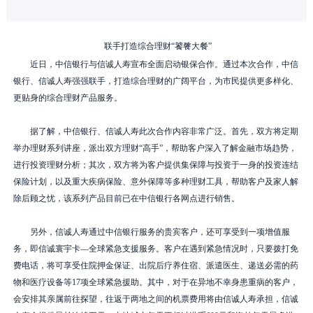
联手打造综合理财“饕餮大餐
”
近日，中信银行与信诚人寿宣布全面启动银保合作。通过本次合作，中信
银行、信诚人寿强强联手，打造综合理财的广阔平台，为市民提供更多样化、
更贴身的综合理财产品服务。
据了解，中信银行、信诚人寿此次合作内容非常广泛。首先，双方将定期
举办理财系列讲座，派出双方理财“高手”，帮助客户深入了解金融市场趋势，
进行投资理财分析；其次，双方将为客户提供集保障与投资于一身的投资连结
保险计划，以及重大疾病保险、意外保障等多种理财工具，帮助客户及家人解
除后顾之忧，该系列产品目前已在中信银行各网点进行销售。
另外，信诚人寿通过中信银行服务的贵宾客户，还可享受到一项增值服
务，即信诚寰宇卡
—
全球紧急支援服务。客户在遇到紧急情况时，只要拨打免
费电话，将可享受住院押金保证、出院后疗养住宿、派遣医生、递送必需的药
物和医疗设备等
17
项全球紧急援助。其中，对于在异地不幸身患重病的客户，
会安排其亲属前往探望，往返于两地之间的机票费用将由信诚人寿承担，信诚