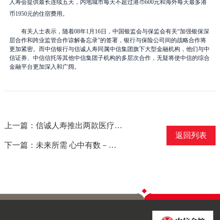
人寿会提供最长连续五天，内地城市每天不超过港币
600
元和海外每天最多港
币
1950
元的住宿费用。
有关人士表示，随着
08
年
1
月
16
日
，中国银监会与保监会有关“加强银保深
层合作和跨业监管合作谅解备忘录”的签署，银行与保险公司间的战略合作将
更加紧密。而中信银行与信诚人寿同属中信集团旗下大型金融机构，他们与中
信证券、中信信托等其他中信集团子机构的多层次合作，无疑将使中信的综合
金融平台更加深入和广阔。
上一篇：信诚人寿推出两款医疗健康保险计划
返回列表
下一篇：未来所需 心中有数－－信诚人寿推出[未来有数]保险计划