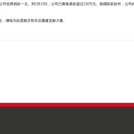
公司也将捐款一元。到
5
月
23
日
，公司已募集善款超过
220
万元。除踊跃款款外，公司
。
理念，继续为抗震救灾和灾后重建贡献力量。