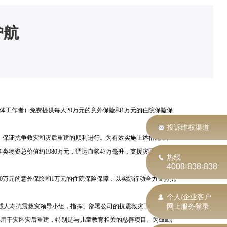
护航
体工作者）免费提供每人
20
万元的意外保险和
1
万元的住院保险保
投诉维权渠道
，保证抗争救灾和灾后重建的顺利进行。为有效实施上述措施，广
各类物资总价值约
1980
万元，调运血浆
47
万毫升，支援灾区开展医
热线
4008-838-838
0
万元的意外保险和
1
万元的住院保险保障，以实际行动全力支持抗
个人/企业客户
网上服务登录
诚人寿抗震救灾领导小组，指挥、部署公司的抗震救灾工作，推出
部用于灾区灾后重建，特别是与儿童教育相关的慈善项目。为鼓励广