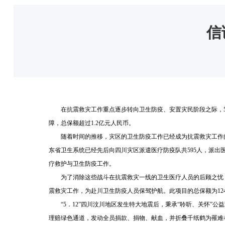
信
在抗震救灾工作重点逐步转向卫生防疫、安置灾民阶段之际，
障，总保额超过
1.2
亿元人民币。
随着时间的推移，灾区的卫生防疫工作已经成为抗震救灾工作
东省卫生系统已经先后向四川灾区派遣医疗防疫队共
595
人，派出
疗救护与卫生防疫工作。
为了消除这些战斗在抗震救灾一线的卫生医疗人员的后顾之忧
震救灾工作，为赴川卫生防疫人员保驾护航。此项目的总保额为
12
“
5
．
12
”四川汶川地区发生特大地震后，秉承“聆听、关怀”公
理赔绿色通道，发动全员捐款、捐物、献血，并折叠千纸鹤为罹难