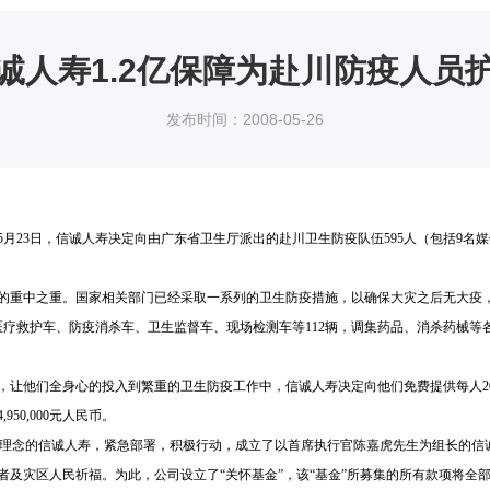
诚人寿1.2亿保障为赴川防疫人员
发布时间：2008-05-26
5
月
23
日
，信诚人寿决定向由广东省卫生厅派出的赴川卫生防疫队伍
595
人（包括
9
名媒
的重中之重。国家相关部门已经采取一系列的卫生防疫措施，以确保大灾之后无大疫
医疗救护车、防疫消杀车、卫生监督车、现场检测车等
112
辆，调集药品、消杀药械等
，让他们全身心的投入到繁重的卫生防疫工作中，信诚人寿决定向他们免费提供每人
2
4,950,000
元人民币。
益理念的信诚人寿，紧急部署，积极行动，成立了以首席执行官
陈嘉虎
先生为组长的信
者及灾区人民祈福。为此，公司设立了“关怀基金”，该“基金”所募集的所有款项将全