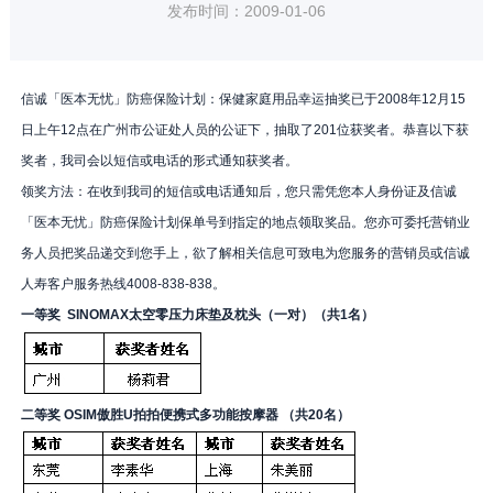
发布时间：2009-01-06
信诚「医本无忧」防癌保险计划：保健家庭用品幸运抽奖已于2008年12月15
日上午12点在广州市公证处人员的公证下，抽取了201位获奖者。恭喜以下获
奖者，我司会以短信或电话的形式通知获奖者。
领奖方法：在收到我司的短信或电话通知后，您只需凭您本人身份证及信诚
「医本无忧」防癌保险计划保单号到指定的地点领取奖品。您亦可委托营销业
务人员把奖品递交到您手上，欲了解相关信息可致电为您服务的营销员或信诚
人寿客户服务热线4008-838-838。
一等奖 SINOMAX太空零压力床垫及枕头（一对）（共1名）
二等奖 OSIM傲胜U拍拍便携式多功能按摩器 （共20名）