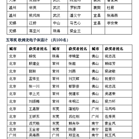
五等奖
欧姆龙电子体温计
（共
100
名）