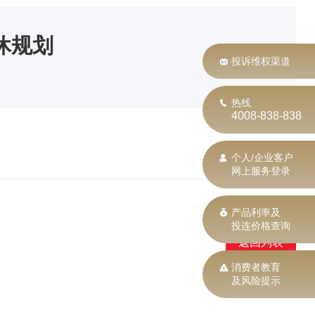
休规划
投诉维权渠道
热线
4008-838-838
个人/企业客户
网上服务登录
产品利率及
投连价格查询
返回列表
消费者教育
及风险提示