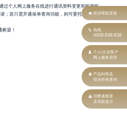
通过个人网上服务在线进行通讯资料变更和投资账
投诉维权渠道
申请；若只需开通保单查询功能，则可委托营销员
热线
通桥梁！
4008-838-838
个人/企业客户
网上服务登录
产品利率及
投连价格查询
消费者教育
及风险提示