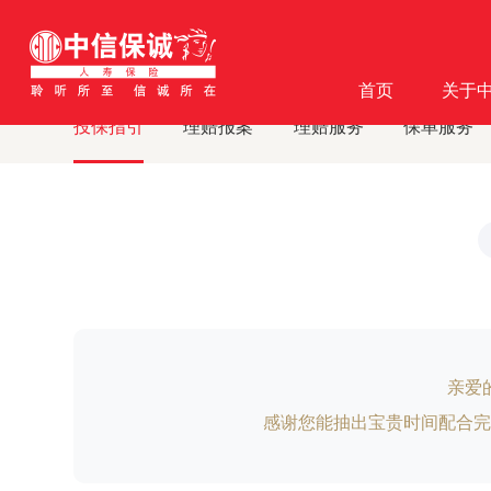
首页
客户服务
投保指引
体检指引
·
·
·
首页
关于
投保指引
理赔报案
理赔服务
保单服务
亲爱
感谢您能抽出宝贵时间配合完