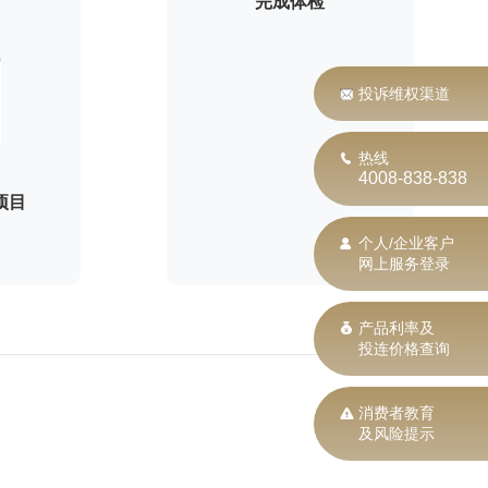
完成体检
投诉维权渠道
热线
4008-838-838
项目
个人/企业客户
网上服务登录
产品利率及
投连价格查询
消费者教育
及风险提示