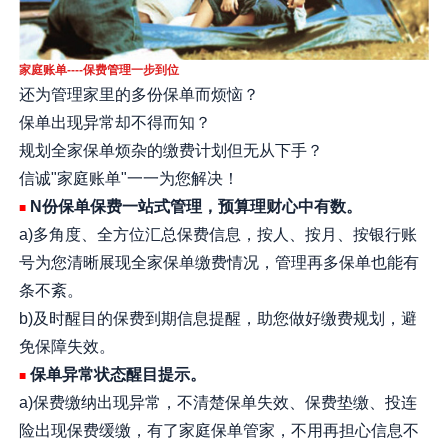
家庭账单----保费管理一步到位
还为管理家里的多份保单而烦恼？
保单出现异常却不得而知？
规划全家保单烦杂的缴费计划但无从下手？
信诚"家庭账单"一一为您解决！
N份保单保费一站式管理，预算理财心中有数。
■
a)多角度、全方位汇总保费信息，按人、按月、按银行账
号为您清晰展现全家保单缴费情况，管理再多保单也能有
条不紊。
b)及时醒目的保费到期信息提醒，助您做好缴费规划，避
免保障失效。
保单异常状态醒目提示。
■
a)保费缴纳出现异常，不清楚保单失效、保费垫缴、投连
险出现保费缓缴，有了家庭保单管家，不用再担心信息不