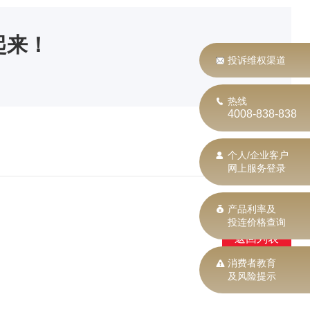
起来！
投诉维权渠道
热线
4008-838-838
个人/企业客户
网上服务登录
产品利率及
投连价格查询
返回列表
消费者教育
及风险提示