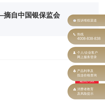
—摘自中国银保监会
投诉维权渠道
热线
4008-838-838
个人/企业客户
网上服务登录
产品利率及
投连价格查询
返回列表
消费者教育
及风险提示