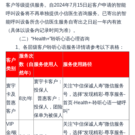
客户等级提供服务。自2024年7月15日起客户申请的智能
呼叫设备将不再单独提供小信医生咨询服务。已寄出的智
能呼叫设备所含小信医生服务自寄出之日起一年内有效
（具体以设备内记录时间为准）。
（二）“Health+”聆听心语心理咨询
1、各层级客户聆听心语服务详情请参考以下表格：
服务次
客户
数（自
服务使用人
服务使用路径
类别
然年）
寰宇卡客户：
寰宇
关注“中信保诚人寿”微信服务
投保人
卡及
号，选择“发现精彩-尊享服务-
8次/年
普惠客户：
普惠
首页-Health+-聆听心语一键呼
投保人，团险
客户
叫”
保单为被保人
VIP
关注“中信保诚人寿”微信服务
金/银
号，选择“发现精彩-尊享服务-