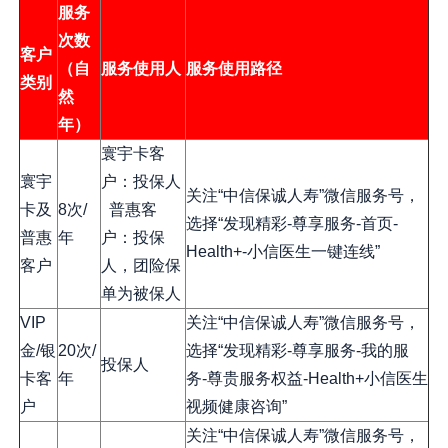
服务
次数
客户
（自
服务使用人
服务使用路径
类别
然
年）
寰宇卡客
寰宇
户：投保人
关注“中信保诚人寿”微信服务号，
卡及
8次/
普惠客
选择“发现精彩-尊享服务-首页-
普惠
年
户：投保
Health+-小信医生一键连线”
客户
人，团险保
单为被保人
VIP
关注“中信保诚人寿”微信服务号，
金/银
20次/
选择“发现精彩-尊享服务-我的服
投保人
卡客
年
务-尊贵服务权益-Health+小信医生
户
视频健康咨询”
关注“中信保诚人寿”微信服务号，