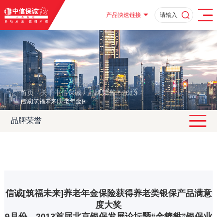
产品快速链接
首页
关于中信保诚
品牌荣誉
2013
·
·
·
·
信诚[筑福未来]养老年金保险获得养老类银保产品满意度大奖
品牌荣誉
信诚[筑福未来]养老年金保险获得养老类银保产品满意
度大奖
9月份，2013首届北京银保发展论坛暨“金貔貅”银保业