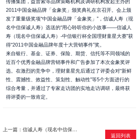
传播集团，益普索等品牌策略机构及调研机构发起主办的
2011中国金融品牌「金象奖」颁奖典礼在京召开。会上颁
发了重量级奖项“中国金融品牌「金象奖」”，信诚人寿（现
名中信保诚人寿）选送的“用心聆听你的小故事——信诚人
寿（现名中信保诚人寿）-中信银行杯全国理财童星大赛”获
得“2011中国金融品牌年度十大营销事件”奖。
来自银行、基金、证券、保险、期货、信托等不同领域的
近百个优秀金融品牌营销事件和广告参加了本次金象奖评
选。在激烈的竞争中，理财童星先后通过了评委会对“新鲜
性、震撼性、效益性、策划性、触动性”等5个方面进行的
综合考量，并通过了专家走访团的实地走访调研，最终获
得评委的一致肯定。
上一篇：信诚人寿（现名中信保诚人寿）湖北分公司赵清芳获评“2012湖北微笑之星”
返回列表