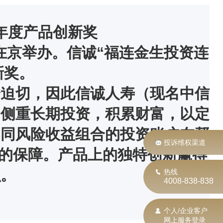
年度产品创新奖
在京举办。信诚“福连金生投资连
新奖。
分迫切，因此信诚人寿（现名中信
”侧重长期投资，积累财富，以定
不同风险收益组合的投资账户在帮
投诉维权渠道
费的保障。产品上的独特创新赢得
识。
热线
4008-838-838
个人/企业客户
网上服务登录